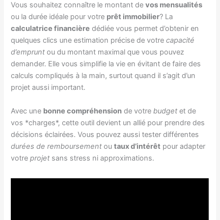
Vous souhaitez connaître le montant de
vos mensualités
ou la durée idéale pour votre
prêt immobilier
? La
calculatrice financière
dédiée vous permet d’obtenir en
quelques clics une estimation précise de votre
capacité
d’emprunt
ou du montant maximal que vous pouvez
demander. Elle vous simplifie la vie en évitant de faire des
calculs compliqués à la main, surtout quand il s’agit d’un
projet aussi important.
Avec une
bonne compréhension
de votre
budget
et de
vos *charges*, cette outil devient un allié pour prendre des
décisions éclairées. Vous pouvez aussi tester différentes
durées de remboursement
ou
taux d’intérêt
pour adapter
votre
projet
sans stress ni approximations.