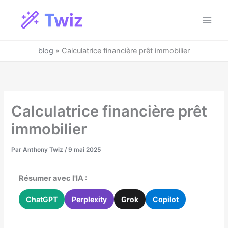
Aller
au
Main
contenu
Men
blog
»
Calculatrice financière prêt immobilier
Calculatrice financière prêt
immobilier
Par
Anthony Twiz
/
9 mai 2025
Résumer avec l'IA :
ChatGPT
Perplexity
Grok
Copilot