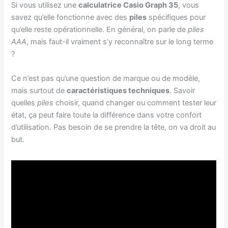
Si vous utilisez une
calculatrice Casio Graph 35
, vous
savez qu’elle fonctionne avec des
piles
spécifiques pour
qu’elle reste opérationnelle. En général, on parle de
piles
AAA
, mais faut-il vraiment s’y reconnaître sur le long terme
?
Ce n’est pas qu’une question de marque ou de modèle,
mais surtout de
caractéristiques techniques
. Savoir
quelles
piles
choisir, quand changer ou comment tester leur
état, ça peut faire toute la différence dans votre confort
d’utilisation. Pas besoin de se prendre la tête, on va droit au
but.