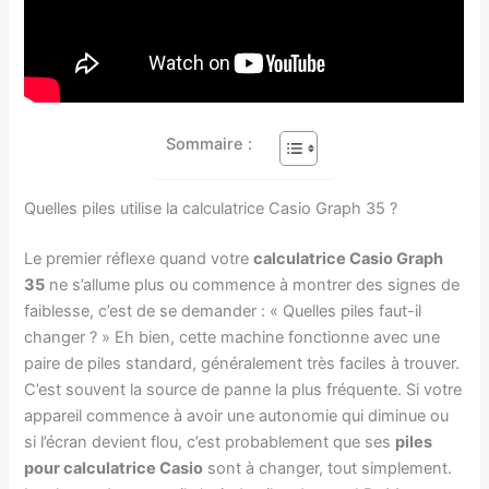
Sommaire :
Quelles piles utilise la calculatrice Casio Graph 35 ?
Le premier réflexe quand votre
calculatrice Casio Graph
35
ne s’allume plus ou commence à montrer des signes de
faiblesse, c’est de se demander : « Quelles piles faut-il
changer ? » Eh bien, cette machine fonctionne avec une
paire de piles standard, généralement très faciles à trouver.
C’est souvent la source de panne la plus fréquente. Si votre
appareil commence à avoir une autonomie qui diminue ou
si l’écran devient flou, c’est probablement que ses
piles
pour calculatrice Casio
sont à changer, tout simplement.