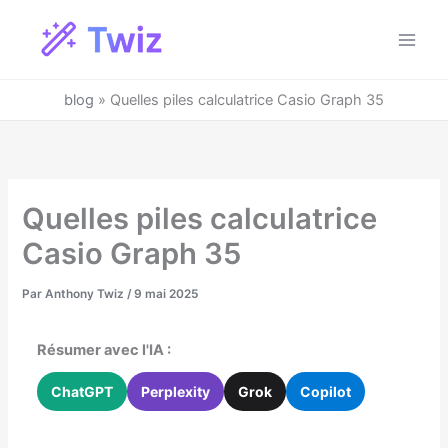
Aller
au
Main
contenu
Men
blog
»
Quelles piles calculatrice Casio Graph 35
Quelles piles calculatrice
Casio Graph 35
Par
Anthony Twiz
/
9 mai 2025
Résumer avec l'IA :
ChatGPT
Perplexity
Grok
Copilot