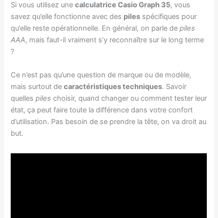
Si vous utilisez une
calculatrice Casio Graph 35
, vous
savez qu’elle fonctionne avec des
piles
spécifiques pour
qu’elle reste opérationnelle. En général, on parle de
piles
AAA
, mais faut-il vraiment s’y reconnaître sur le long terme
?
Ce n’est pas qu’une question de marque ou de modèle,
mais surtout de
caractéristiques techniques
. Savoir
quelles
piles
choisir, quand changer ou comment tester leur
état, ça peut faire toute la différence dans votre confort
d’utilisation. Pas besoin de se prendre la tête, on va droit au
but.