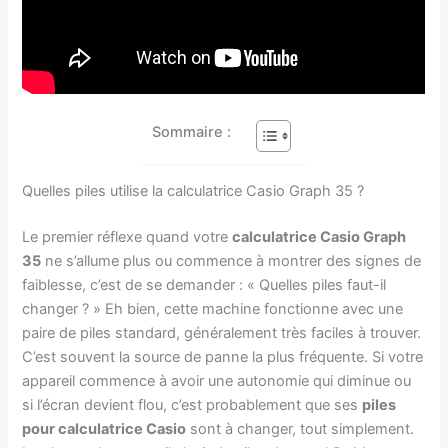
Sommaire :
Quelles piles utilise la calculatrice Casio Graph 35 ?
Le premier réflexe quand votre
calculatrice Casio Graph
35
ne s’allume plus ou commence à montrer des signes de
faiblesse, c’est de se demander : « Quelles piles faut-il
changer ? » Eh bien, cette machine fonctionne avec une
paire de piles standard, généralement très faciles à trouver.
C’est souvent la source de panne la plus fréquente. Si votre
appareil commence à avoir une autonomie qui diminue ou
si l’écran devient flou, c’est probablement que ses
piles
pour calculatrice Casio
sont à changer, tout simplement.