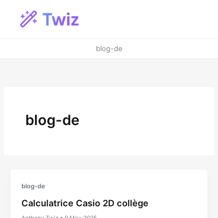
Zum
Inhalt
springen
blog-de
blog-de
blog-de
Calculatrice Casio 2D collège
Anthony Twiz
•
9 May 2025