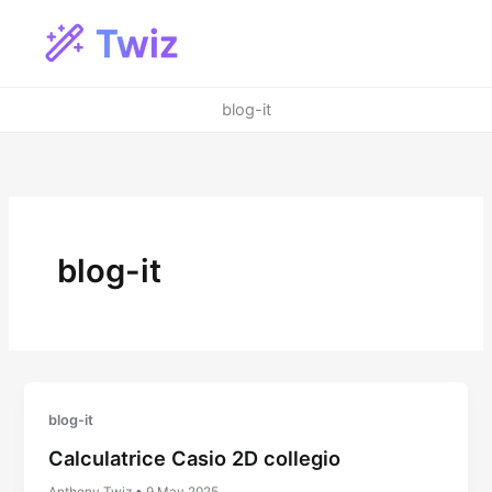
Vai
al
contenuto
blog-it
blog-it
blog-it
Calculatrice Casio 2D collegio
Anthony Twiz
•
9 May 2025