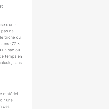
et
se d’une
a pas de
de triche ou
sions (77 x
s un sac ou
 de temps en
alculs, sans
e matériel
voir une
n des