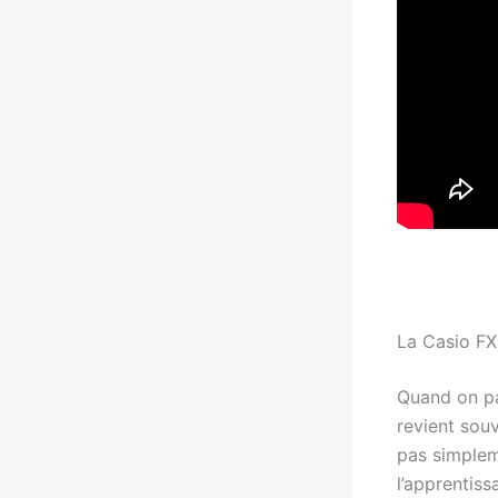
La Casio FX9
Quand on par
revient souv
pas simplem
l’apprentiss