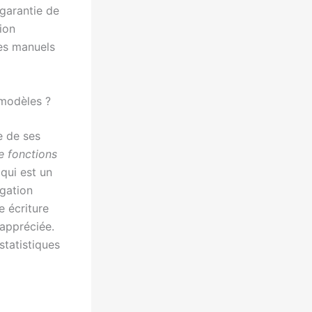
garantie de
ion
des manuels
 modèles ?
se de ses
e fonctions
qui est un
igation
e écriture
 appréciée.
statistiques