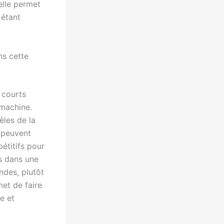
elle permet
 étant
ns cette
e courts
machine.
èles de la
 peuvent
étitifs pour
rs dans une
ndes, plutôt
met de faire
e et