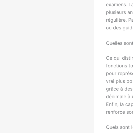
examens. La
plusieurs an
régulière. 
ou des guide
Quelles sont
Ce qui dist
fonctions t
pour représ
vrai plus po
grâce à des 
décimale à u
Enfin, la ca
renforce so
Quels sont l