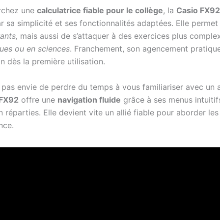
erchez une
calculatrice fiable pour le collège
, la
Casio FX92
r sa simplicité et ses fonctionnalités adaptées. Elle permet
ants,
mais aussi de s’attaquer à des exercices plus compl
ues ou en sciences
. Franchement, son agencement pratique 
n dès la première utilisation.
 pas envie de perdre du temps à vous familiariser avec un 
FX92
offre une
navigation fluide
grâce à ses menus intuitif
 réparties. Elle devient vite un allié fiable pour aborder le
nce.