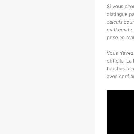
Si vous ch
distingue pa
calculs cour
mathématiq
prise en mai
Vous n’avez
difficile. La
touches bien
avec confia