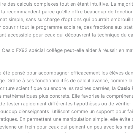
ire des calculs complexes tout en étant intuitive. La majori
 la recommandent parce qu’elle offre beaucoup de fonction
at simple, sans surcharge d’options qui pourrait embrouiller
 couvrir tout le programme scolaire, des fractions aux stat
tant accessible pour ceux qui découvrent la technique du ca
Casio FX92 spécial collège peut-elle aider à réussir en m
 été pensé pour accompagner efficacement les élèves dan
ge. Grâce à ses fonctionnalités de calcul avancé, comme la
’écriture scientifique ou encore les racines carrées, la
Casio
s mathématiques plus concrets. Elle favorise la compréhen
de tester rapidement différentes hypothèses ou de vérifier
Beaucoup d’enseignants l’utilisent comme un support pour fa
atiques. En permettant une manipulation simple, elle évite 
evienne un frein pour ceux qui peinent un peu avec les mat