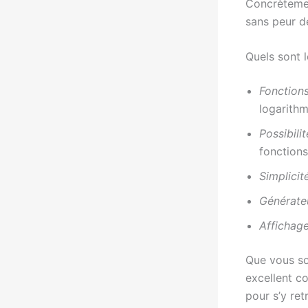
Concrètement
sans peur d
Quels sont l
Fonctions
logarith
Possibili
fonctions
Simplicité
Générate
Affichage
Que vous so
excellent co
pour s’y re