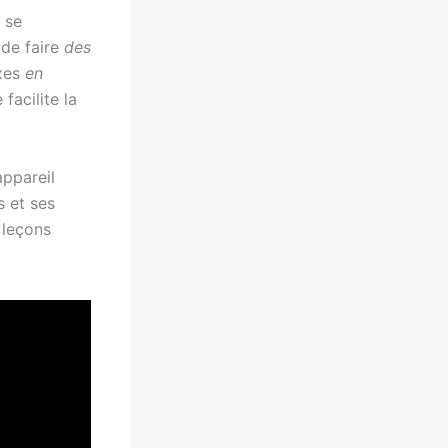
se
 de faire
des
exes
en
facilite la
appareil
s et ses
s leçons