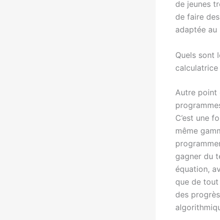
de jeunes t
de faire des
adaptée au 
Quels sont 
calculatrice
Autre point 
programmes 
C’est une fo
même gamme,
programmer 
gagner du t
équation, av
que de tout 
des progrès
algorithmiq