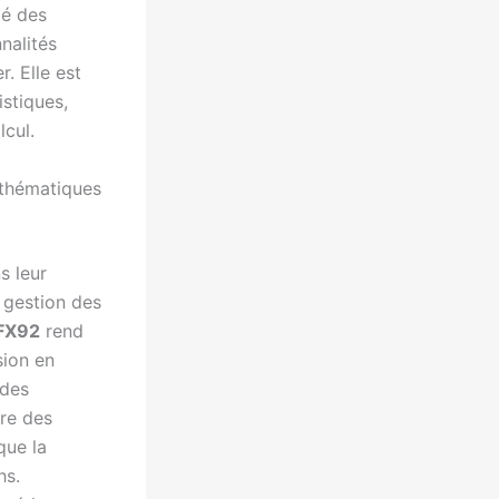
té des
nalités
. Elle est
istiques,
lcul.
athématiques
s leur
 gestion des
 FX92
rend
sion en
 des
ire des
que la
hs.