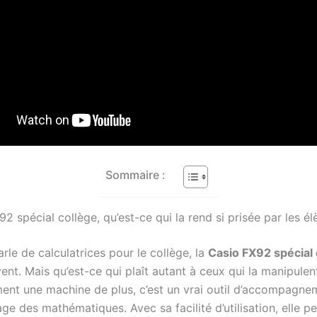
Sommaire :
2 spécial collège, qu’est-ce qui la rend si prisée par les él
le de calculatrices pour le collège, la
Casio FX92 spécial 
ent. Mais qu’est-ce qui plaît autant à ceux qui la manipulen
ent une machine de plus, c’est un vrai outil d’accompagne
age des mathématiques. Avec sa facilité d’utilisation, elle 