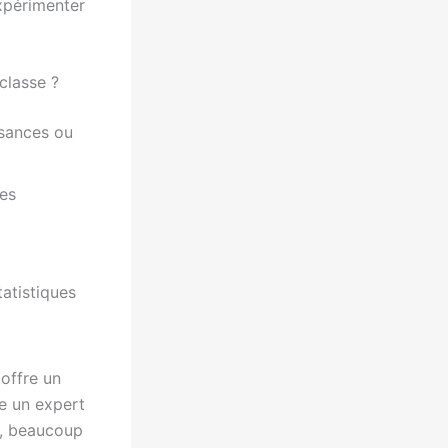
expérimenter
 classe ?
ssances ou
es
atistiques
offre un
re un expert
l, beaucoup