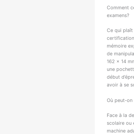
Comment cett
examens?
Ce qui plaî
certification
mémoire exp
de manipula
162 x 14 mm)
une pochette
début d’épre
avoir à se s
Où peut-on 
Face à la d
scolaire ou 
machine ada