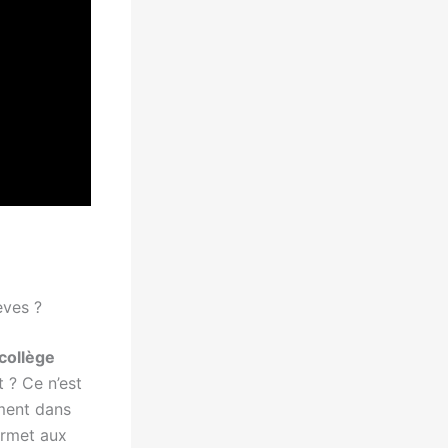
èves ?
collège
t ? Ce n’est
ment dans
permet aux