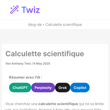
Zum
Inhalt
springen
blog-de
»
Calculette scientifique
Calculette scientifique
Von
Anthony Twiz
/
9 May 2025
Résumer avec l'IA :
ChatGPT
Perplexity
Grok
Copilot
Vous cherchez une
calculette scientifique
qui ne se limite
pas aux opérations de base ? Avec elle, vous pouvez faire