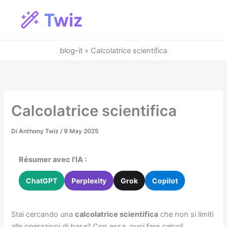
Vai
al
contenuto
blog-it
»
Calcolatrice scientifica
Calcolatrice scientifica
Di
Anthony Twiz
/
9 May 2025
Résumer avec l'IA :
ChatGPT
Perplexity
Grok
Copilot
Stai cercando una
calcolatrice scientifica
che non si limiti
alle operazioni di base? Con essa, puoi fare
calcoli