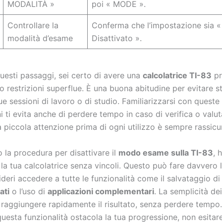
MODALITÀ »
poi « MODE ».
Controllare la
Conferma che l’impostazione sia «
modalità d’esame
Disattivato ».
esti passaggi, sei certo di avere una
calcolatrice TI-83
pr
 o restrizioni superflue. È una buona abitudine per evitare s
ue sessioni di lavoro o di studio. Familiarizzarsi con queste
 ti evita anche di perdere tempo in caso di verifica o valut
 piccola attenzione prima di ogni utilizzo è sempre rassicu
la procedura per disattivare il
modo esame sulla TI-83
, 
e la tua calcolatrice senza vincoli. Questo può fare davvero 
deri accedere a tutte le funzionalità come il salvataggio d
ati
o l’uso di
applicazioni complementari
. La semplicità de
 raggiungere rapidamente il risultato, senza perdere tempo
uesta funzionalità ostacola la tua progressione, non esitar