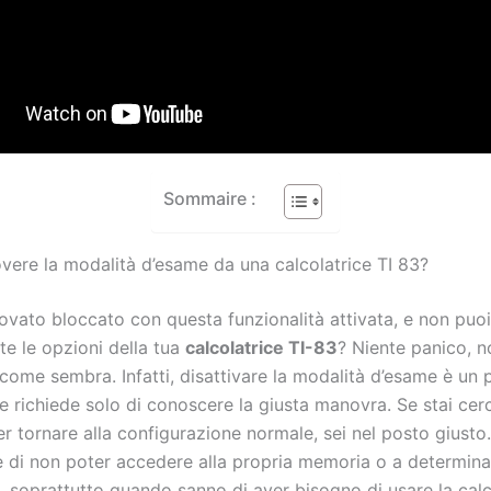
Sommaire :
ere la modalità d’esame da una calcolatrice TI 83?
rovato bloccato con questa funzionalità attivata, e non puoi
tte le opzioni della tua
calcolatrice TI-83
? Niente panico, n
come sembra. Infatti, disattivare la modalità d’esame è un
e richiede solo di conoscere la giusta manovra. Se stai ce
r tornare alla configurazione normale, sei nel posto giusto
e di non poter accedere alla propria memoria o a determina
, soprattutto quando sanno di aver bisogno di usare la calc