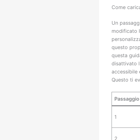
Come carica
Un passaggi
modificato 
personalizza
questo prop
questa guid
disattivato 
accessibile 
Questo ti ev
Passaggio
1
2