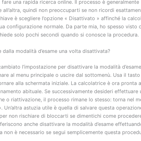
 fare una rapida ricerca online. Il processo è generalmente
 all’altra, quindi non preoccuparti se non ricordi esattament
iave è scegliere l’opzione « Disattivato » affinché la calco
a sua configurazione normale. Da parte mia, ho spesso visto
hiede solo pochi secondi quando si conosce la procedura.
 dalla modalità d’esame una volta disattivata?
ambiato l’impostazione per disattivare la modalità d’esame,
are al menu principale o uscire dal sottomenù. Usa il tasto
ornare alla schermata iniziale. La calcolatrice è ora pronta 
onamento abituale. Se successivamente desideri effettuare u
ne o riattivazione, il processo rimane lo stesso: torna nel 
Un’altra astuzia utile è quella di salvare questa operazione
 per non rischiare di bloccarti se dimentichi come proceder
feriscono anche disattivare la modalità d’esame effettuand
 ma non è necessario se segui semplicemente questa procedu