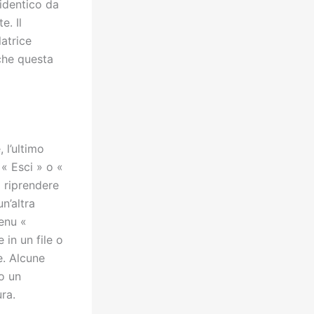
 identico da
e. Il
latrice
 che questa
 l’ultimo
 « Esci » o «
a riprendere
n’altra
menu «
 in un file o
e. Alcune
o un
ra.