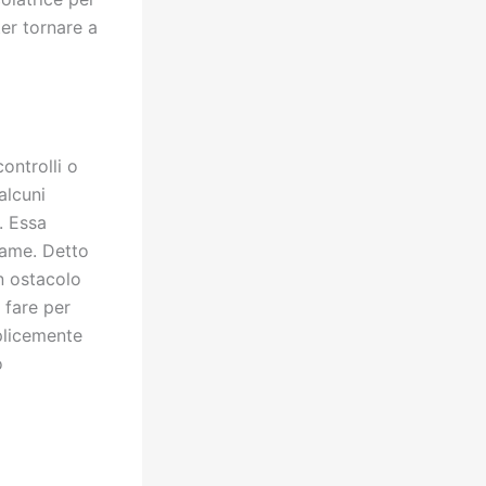
ter tornare a
ontrolli o
alcuni
. Essa
same. Detto
un ostacolo
 fare per
mplicemente
ò