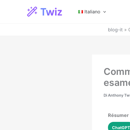
Vai
al
Italiano
contenuto
blog-it
»
Comme
esame
Di
Anthony Tw
Résumer a
ChatGPT