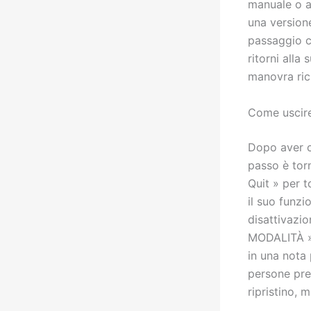
manuale o a
una versione
passaggio ch
ritorni all
manovra ric
Come uscire
Dopo aver c
passo è torn
Quit » per t
il suo funzi
disattivazio
MODALITÀ ». 
in una nota
persone pre
ripristino,