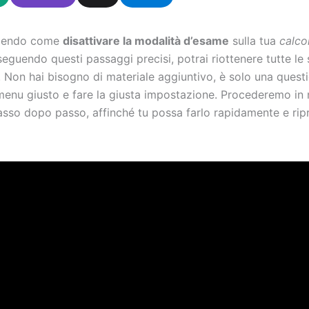
edendo come
disattivare la modalità d’esame
sulla tua
calcol
 seguendo questi passaggi precisi, potrai riottenere tutte le
. Non hai bisogno di materiale aggiuntivo, è solo una quest
menu giusto e fare la giusta impostazione. Procederemo i
asso dopo passo, affinché tu possa farlo rapidamente e ripr