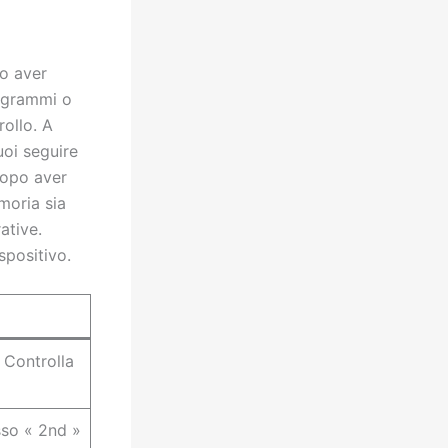
po aver
rogrammi o
rollo. A
uoi seguire
Dopo aver
moria sia
ative.
spositivo.
 Controlla
sso « 2nd »