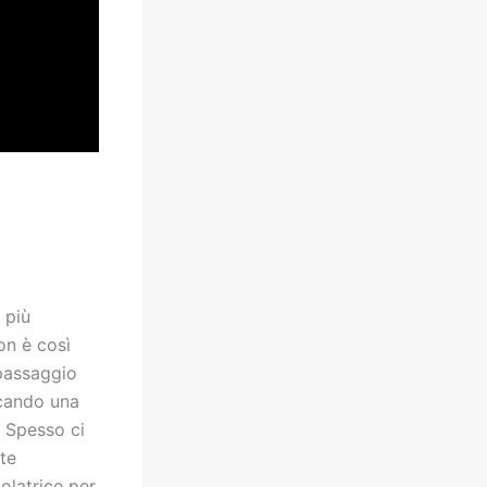
 più
on è così
 passaggio
rcando una
. Spesso ci
te
olatrice per