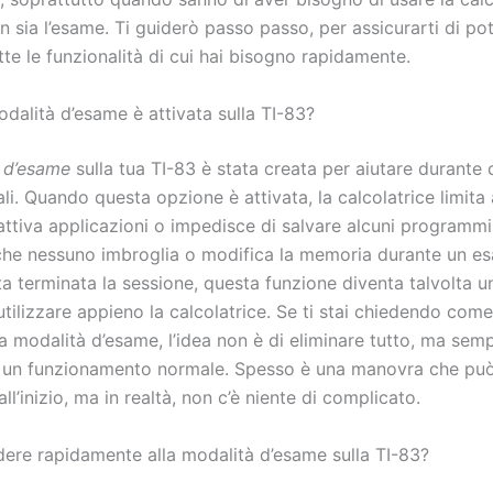
n sia l’esame. Ti guiderò passo passo, per assicurarti di po
utte le funzionalità di cui hai bisogno rapidamente.
dalità d’esame è attivata sulla TI-83?
 d’esame
sulla tua TI-83 è stata creata per aiutare durante c
ali. Quando questa opzione è attivata, la calcolatrice limita 
attiva applicazioni o impedisce di salvare alcuni programmi
che nessuno imbroglia o modifica la memoria durante un e
ta terminata la sessione, questa funzione diventa talvolta 
utilizzare appieno la calcolatrice. Se ti stai chiedendo come
la modalità d’esame, l’idea non è di eliminare tutto, ma se
a un funzionamento normale. Spesso è una manovra che pu
ll’inizio, ma in realtà, non c’è niente di complicato.
re rapidamente alla modalità d’esame sulla TI-83?