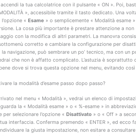
, accendi la tua calcolatrice con il pulsante « ON ». Poi, ba
MODALITÀ », accessibile tramite il tasto dedicato. Una volt
 l’opzione «
Esame
» o semplicemente « Modalità esame »
ersione. La cosa più importante è prestare attenzione a no
aggio con la modifica di altri parametri. La manovra consis
sottomenù corretto e cambiare la configurazione per disatti
 la navigazione, può sembrare un po’ tecnico, ma con un po
drai che non è affatto complicato. L’astuzia è soprattutto q
 bene dove si trova questa opzione nel menu, evitando così 
ivare la modalità d’esame passo dopo passo?
rrivato nel menu « Modalità », vedrai un elenco di impostaz
riguarda la « Modalità esame » o « %-esame » in abbreviazio
e per selezionare l’opzione «
Disattivato
» o « Off » a seco
a tua interfaccia. Conferma premendo « ENTER », ed ecco fa
 individuare la giusta impostazione, non esitare a consultare 