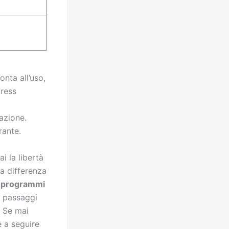
onta all’uso,
tress
azione.
rante.
hai la libertà
la differenza
i
programmi
i passaggi
. Se mai
e a seguire