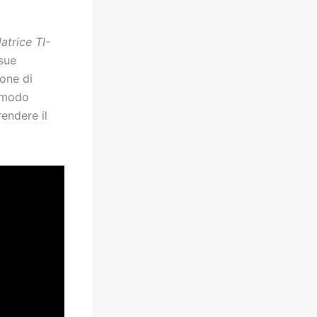
atrice TI-
 sue
ione di
n modo
endere il