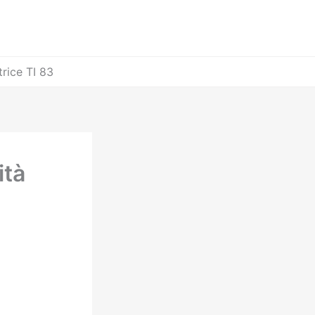
rice TI 83
ità