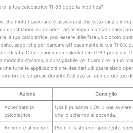
re la tua calcolatrice TI-83 dopo la modifica?
o che molti trascurano è assicurarsi che tutto funzioni do
le impostazioni. Se desideri, ad esempio, caricare nuovi p
re la tua calcolatrice, può essere utile fare un piccolo cont
osito, sappi che per caricare efficacemente la tua TI-83, p
a dedicata:
Come caricare la calcolatrice TI-83 premium
. 
la modalità d’esame, è consigliabile verificare che la tua me
e che tutte le applicazioni che desideri utilizzare siano oper
iterà brutte sorprese durante l’utilizzo sul campo del tuo di
Azione
Consiglio
Accendere la
Usa il pulsante « ON » per avviare.
calcolatrice
che lo schermo si accenda.
Accedere al menu «
Premi il tasto corrispondente, spe