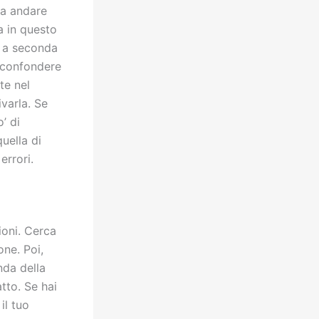
sta andare
a in questo
 a seconda
n confondere
te nel
varla. Se
’ di
uella di
errori.
ioni. Cerca
ne. Poi,
nda della
tto. Se hai
il tuo