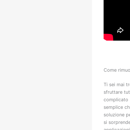
Come rimuov
Ti sei mai t
sfruttare tu
complicato 
semplice ch
soluzione pe
si sorprend
applicazioni