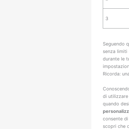
3
Seguendo qu
senza limiti
durante le t
impostazioni
Ricorda: una
Conoscendo 
di utilizzar
quando desi
personalizz
consente di
scopri che q