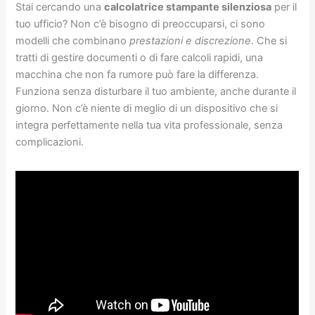
Stai cercando una
calcolatrice stampante silenziosa
per il
tuo ufficio? Non c’è bisogno di preoccuparsi, ci sono
modelli che combinano
prestazioni e discrezione
. Che si
tratti di gestire documenti o di fare calcoli rapidi, una
macchina che non fa rumore può fare la differenza.
Funziona senza disturbare il tuo ambiente, anche durante il
giorno. Non c’è niente di meglio di un dispositivo che si
integra perfettamente nella tua vita professionale, senza
complicazioni.