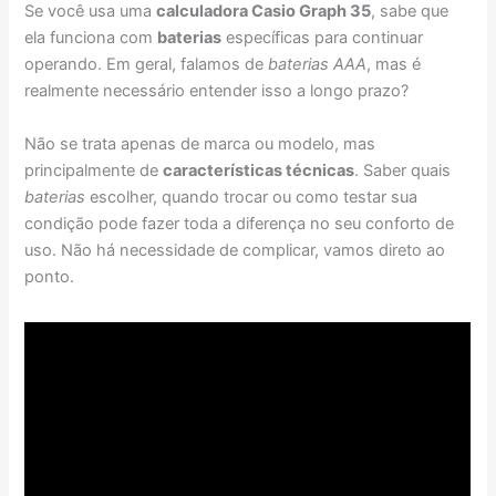
Se você usa uma
calculadora Casio Graph 35
, sabe que
ela funciona com
baterias
específicas para continuar
operando. Em geral, falamos de
baterias AAA
, mas é
realmente necessário entender isso a longo prazo?
Não se trata apenas de marca ou modelo, mas
principalmente de
características técnicas
. Saber quais
baterias
escolher, quando trocar ou como testar sua
condição pode fazer toda a diferença no seu conforto de
uso. Não há necessidade de complicar, vamos direto ao
ponto.