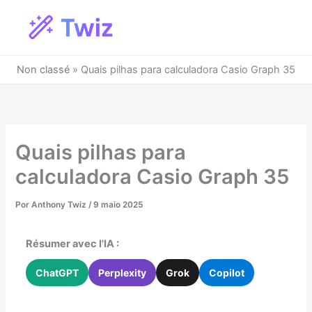
Ir
para
o
conteúdo
Non classé
»
Quais pilhas para calculadora Casio Graph 35
Quais pilhas para
calculadora Casio Graph 35
Por
Anthony Twiz
/
9 maio 2025
Résumer avec l'IA :
ChatGPT
Perplexity
Grok
Copilot