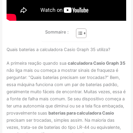
Sommaire :
Quais baterias a calculadora Casio Graph 35 utiliza?
A primeira reação quando sua
calculadora Casio Graph 35
não liga mais ou começa a mostrar sinais de fraqueza é
perguntar: “Quais baterias precisam ser trocadas?” Bem,
essa máquina funciona com um par de baterias padrão,
geralmente muito fáceis de encontrar. Muitas vezes, essa é
a fonte de falha mais comum. Se seu dispositivo começa a
ter uma autonomia que diminui ou se a tela fica embaçada,
provavelmente suas
baterias para calculadora Casio
precisam ser trocadas, simples assim. Na maioria das
vezes, trata-se de baterias do tipo LR-44 ou equivalente,